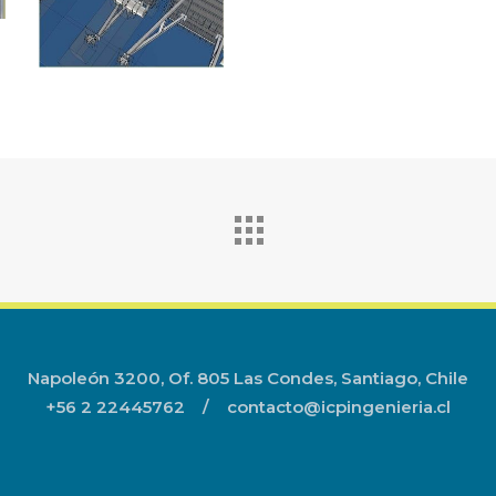
Napoleón 3200, Of. 805 Las Condes, Santiago, Chile
+56 2 22445762
/
contacto@icpingenieria.cl